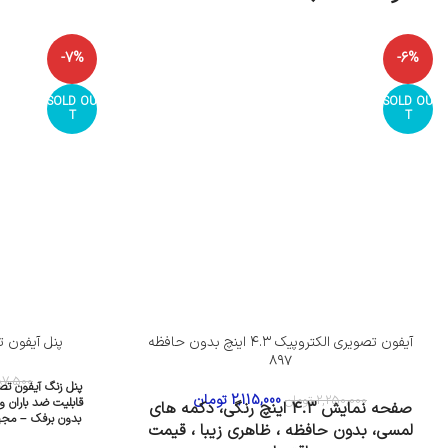
-7%
-6%
SOLD OU
SOLD OU
T
T
آیفون تصویری الکتروپیک ۴.۳ اینچ بدون حافظه
پنل آیفون 
۸۹۷
87,500
پنل زنگ آیفون تص
2,115,000
تومان
2,250,000
تومان
قابلیت ضد باران 
صفحه نمایش 4.3 اینچ رنگی، دکمه های
بدون برفک – مجهز 
لمسی، بدون حافظه ، ظاهری زیبا ، قیمت