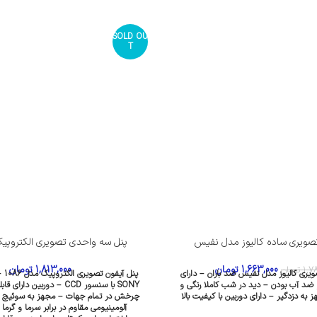
SOLD OU
T
تصویری ساده کالیوز مدل نفیس
پنل سه واحدی تصویری الکتروپیک م
1,663,000
تومان
1,813,000
تومان
1,7
تومان
ویری کالیوز مدل نفیس ضد باران – دارای
پنل 
و ضد آب بودن – دید در شب کاملا رنگی و
SONY با سنسور CCD – دوربین 
به دزدگیر – دارای دوربین با کیفیت بالا
چرخش در تمام جهات – مجهز به سوئیچ
آلومینیومی مقاوم در برابر سرما و گرما