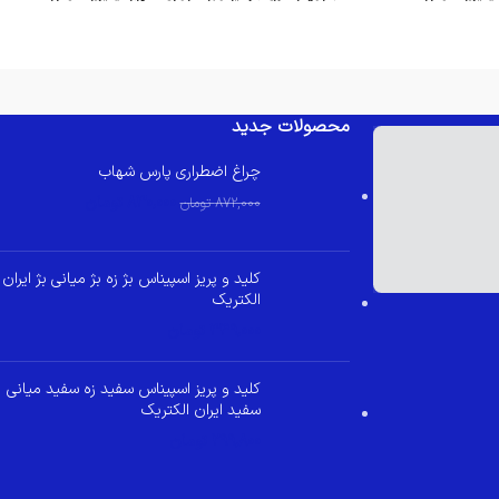
ت تنظیم صدا و
ساختمان های یک تا چهل واحدی – قابلیت تنظیم صدا و
.
کیفیت بالای صدا و تصویر.
محصولات جدید
چراغ اضطراری پارس شهاب
830,000
تومان
872,000
تومان
کلید و پریز اسپیناس بژ زه بژ میانی بژ ایران
الکتریک
349,000
تومان
کلید و پریز اسپیناس سفید زه سفید میانی
سفید ایران الکتریک
299,800
تومان