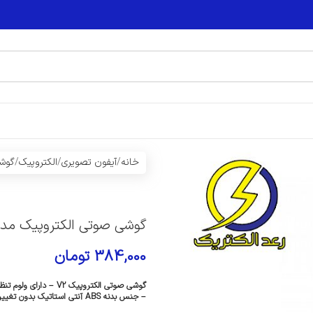
خانه
آیفون تصویری
الکتروپیک
گوش
گوشی صوتی الکتروپیک مدل -786
384,000
تومان
گوشی صوتی الکتروپیک 
– جنس بدنه ABS آنتی استاتیک بدون تغییر رنگ – حافظه زنگ با نمایشگر LED