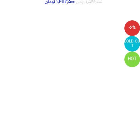
1,453,500
تومان
1,546,000
تومان
-6%
SOLD OU
T
HOT