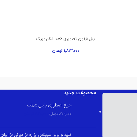
پنل آیفون تصویری ۱۰۸۶ الکتروپیک
1,813,000
تومان
محصولات جدید
چراغ اضطراری پارس شهاب
830,000
تومان
872,000
تومان
کلید و پریز اسپیناس بژ زه بژ میانی بژ ایران