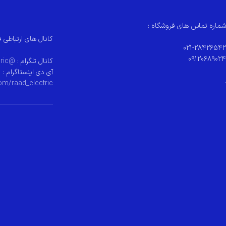
شماره تماس های فروشگاه :
کانال های ارتباطی ف
021-28426542
09120689024
کانال تلگرام :
@raad_electeric
آی دی اینستاگرام :
.
om/raad_electric