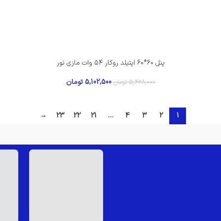
پنل ۶۰*۶۰ اپتیلد روکار ۵۴ وات مازی نور
5,102,500
تومان
5,428,000
تومان
→
23
22
21
…
4
3
2
1