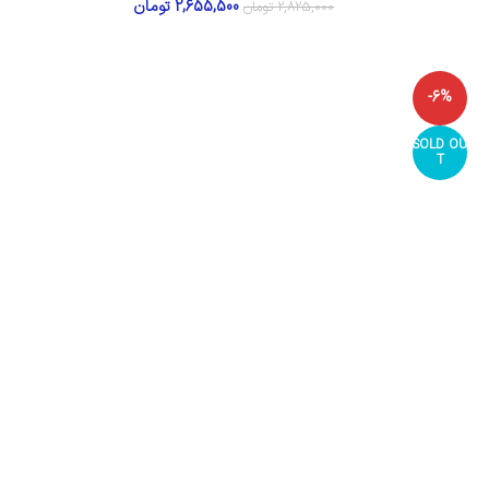
2,655,500
تومان
2,825,000
تومان
-6%
SOLD OU
T