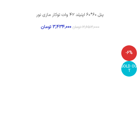
پنل ۶۰*۶۰ اپتیلد ۴۲ وات توکار مازی نور
3,434,000
تومان
3,653,000
تومان
-6%
SOLD OU
T