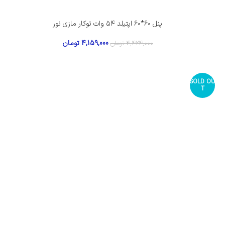
پنل ۶۰*۶۰ اپتیلد ۵۴ وات توکار مازی نور
4,159,000
تومان
4,424,000
تومان
SOLD OU
T