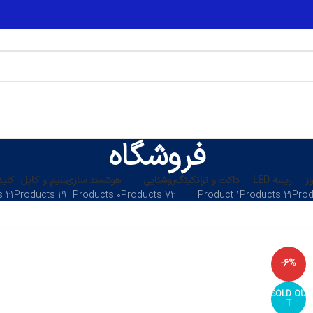
فروشگاه
ز
ریسه LED
داکت و ترانکینگ
روشنایی
هوشمند سازی
سیم و کابل
کلید
۲۱ Products
۱۹ Products
۰ Products
۷۲ Products
۱ Product
۲۱ Products
-6%
SOLD OU
T