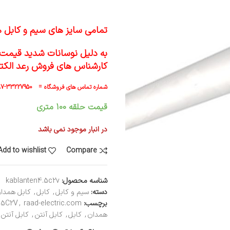
تمامی سایز های سیم و کابل 
به دلیل نوسانات شدید قیمت 
کارشناس های فروش رعد الکت
شماره تماس های فروشگاه = 33227950-087 33227951-087 33227952-087
قیمت حلقه 100 متری
در انبار موجود نمی باشد
Add to wishlist
Compare
شناسه محصول:
kablanten4.5c2v
دسته:
سیم و کابل
,
کابل
,
کابل همدا
برچسب:
raad-electric.com
,
.5C2V
همدان
,
کابل
,
کابل آنتن
,
کابل آنتن 4.5C2V