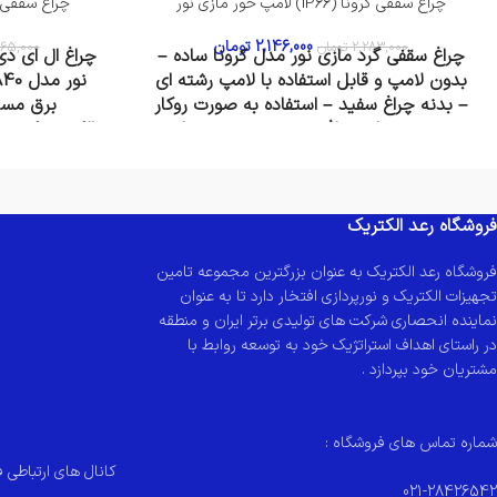
چراغ سقفی کرونا (IP66) لامپ خور مازی نور
چراغ سقفی زاویه پذ
2,146,000
تومان
2,283,000
تومان
65,000
چراغ سقفی گرد مازی نور مدل کرونا ساده –
بدون لامپ و قابل استفاده با لامپ رشته ای
– بدنه چراغ سفید – استفاده به صورت روکار
هم به عنوان چراغ سقفی و هم به عنوان
الکترونیکی ج
چراغ دیواری در محیط داخلی و بیرونی –
درجه حفاظت IP66
درصورت سفارش با تعداد بالا لطفا با شماره تماس
فروشگاه رعد الکتریک
نصب استنلس اس
های فروشگاه جهت هماهنگی با کارشناسان فروش
ما تماس حاصل فرمایید:
087-33227950 087-
فروشگاه رعد الکتریک به عنوان بزرگترین مجموعه تامین
33227951 087-33227952 09120689024
درصورت سفارش ب
تجهیزات الکتریک و نورپردازی افتخار دارد تا به عنوان
های فروشگاه ج
نماینده انحصاری شرکت های تولیدی برتر ایران و منطقه
ما تماس حاصل 
در راستای اهداف استراتژیک خود به توسعه روابط با
33227951 087-33227952 09120689024
مشتریان خود بپردازد .
شماره تماس های فروشگاه :
کانال های ارتباطی ف
021-28426542