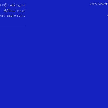
09120689024
کانال تلگرام :
@raad_electeric
آی دی اینستاگرام :
.
om/raad_electric