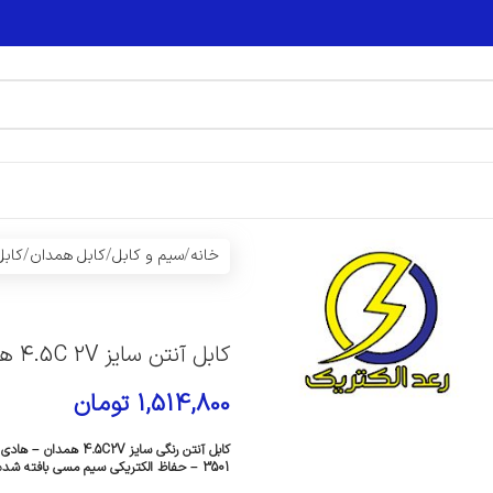
خانه
سیم و کابل
کابل همدان
کابل
کابل آنتن سایز ۴.5C 2V همدان
1,514,800
تومان
3501 – حفاظ الکتریکی سیم مسی بافته شده – کاربرد در تجهیزات فرستنده و گیرنده