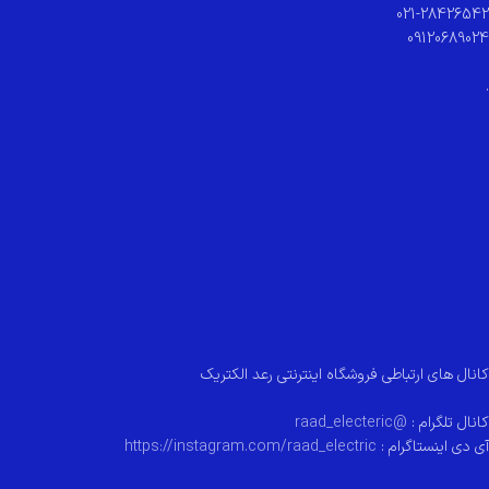
021-28426542
09120689024
.
کانال های ارتباطی فروشگاه اینترنتی رعد الکتریک
کانال تلگرام :
@raad_electeric
آی دی اینستاگرام :
https://instagram.com/raad_electric