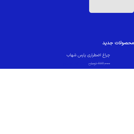
محصولات جدید
چراغ اضطراری پارس شهاب
830,000
تومان
872,000
تومان
کلید و پریز اسپیناس بژ زه بژ میانی بژ ایران الکتریک
349,000
تومان
کلید و پریز اسپیناس سفید زه سفید میانی سفید ایران الکتریک
299,800
تومان
تمامی حقوق مادی و معنوی این وبسایت متعلق به رعد الکتریک می باشد.