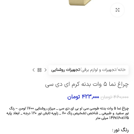
Click to enlarge
خانه
تجهیزات و لوازم برقی
تجهیزات روشنایی
چراغ نما ۵ وات بدنه کرم ای دی سی
423,000
تومان
460,000
تومان
چراغ نما 5 وات بدنه طوسی سی او بی ای دی سی _ میزان روشنایی 1700 لومن – رنگ
نور سفید و طبیعی _ شاخص تشخیص رنگ 80 _ زاویه تابش نور 120 درجه _ ابعاد پایه
146x160x125 میلی متر
رنگ نور