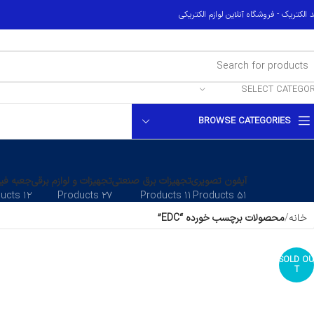
 الکتریک - فروشگاه آنلاین لوازم الکتریکی
SELECT CATEGO
BROWSE CATEGORIES
آیفون تصویری
تجهیزات برق صنعتی
تجهیزات و لوازم برقی
جعبه فیو
۱۲ Products
۲۷ Products
۱۱ Products
۵۱ Products
خانه
محصولات برچسب خورده “EDC”
SOLD OU
T