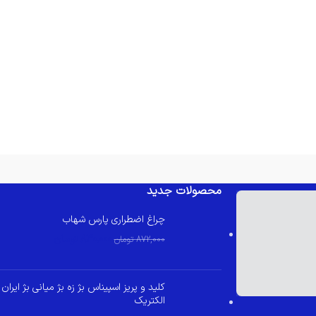
محصولات جدید
چراغ اضطراری پارس شهاب
830,000
تومان
872,000
تومان
کلید و پریز اسپیناس بژ زه بژ میانی بژ ایران
الکتریک