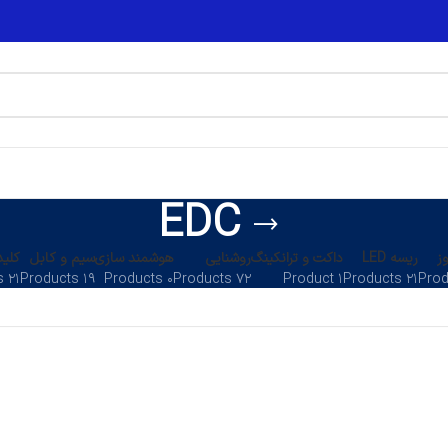
EDC
ز
ریسه LED
داکت و ترانکینگ
روشنایی
هوشمند سازی
سیم و کابل
کلید
۲۱ Products
۱۹ Products
۰ Products
۷۲ Products
۱ Product
۲۱ Products