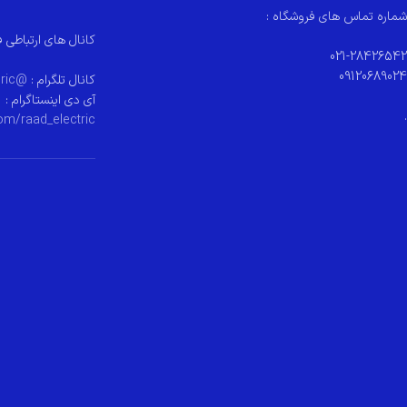
شماره تماس های فروشگاه :
کانال های ارتباطی ف
021-28426542
09120689024
کانال تلگرام :
@raad_electeric
آی دی اینستاگرام :
.
om/raad_electric