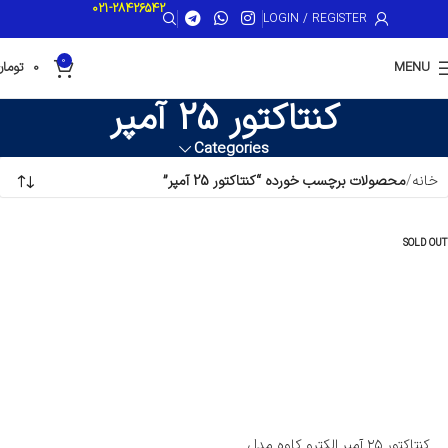
021-28426542
LOGIN / REGISTER
0
MENU
0
تومان
کنتاکتور 25 آمپر
Categories
خانه
محصولات برچسب خورده “کنتاکتور 25 آمپر”
SOLD OUT
کنتاکتور ۲۵ آمپر الکترو کاوه مدل