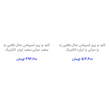
کلید و پریز اسپیناس متال طلایی زه
کلید و پریز اسپیناس متال طلایی زه
بژ میانی بژ ایران الکتریک
سفید میانی سفید ایران الکتریک
514,400
تومان
494,200
تومان