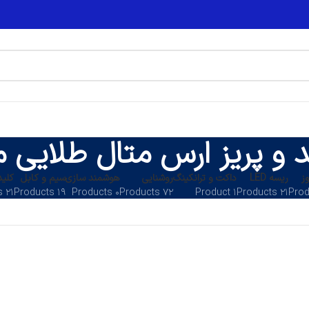
د و پریز ارس متال طلایی
ز
ریسه LED
داکت و ترانکینگ
روشنایی
هوشمند سازی
سیم و کابل
کلید
۲۱ Products
۱۹ Products
۰ Products
۷۲ Products
۱ Product
۲۱ Products