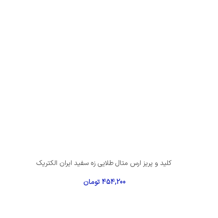
کلید و پریز ارس متال طلایی زه سفید ایران الکتریک
454,200
تومان