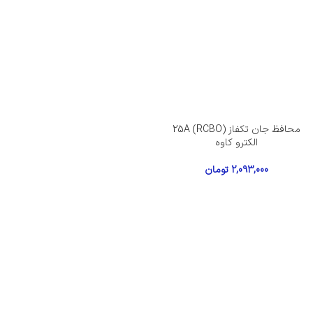
محافظ جان تکفاز 25A (RCBO)
الکترو کاوه
2,093,000
تومان