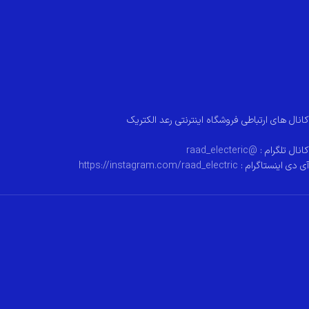
کانال های ارتباطی فروشگاه اینترنتی رعد الکتریک
کانال تلگرام :
@raad_electeric
آی دی اینستاگرام :
https://instagram.com/raad_electric