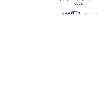
الکتریک
42,300
تومان
44,900
تومان