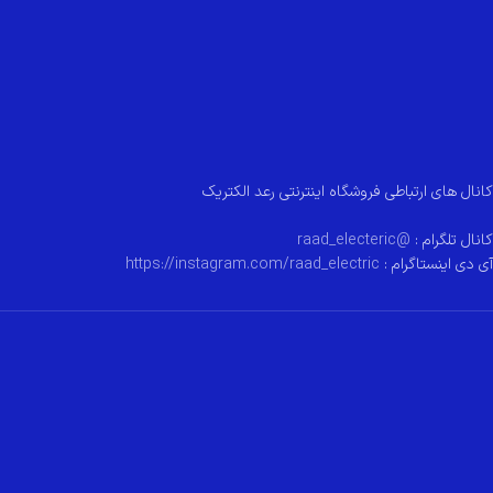
کانال های ارتباطی فروشگاه اینترنتی رعد الکتریک
کانال تلگرام :
@raad_electeric
آی دی اینستاگرام :
https://instagram.com/raad_electric