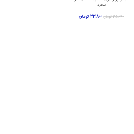
سفید
33,800
تومان
35,990
تومان