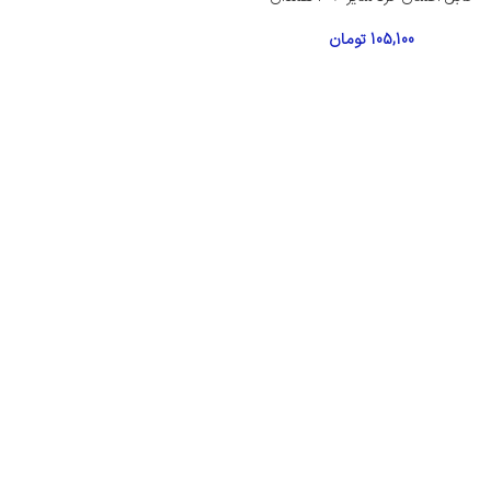
105,100
تومان