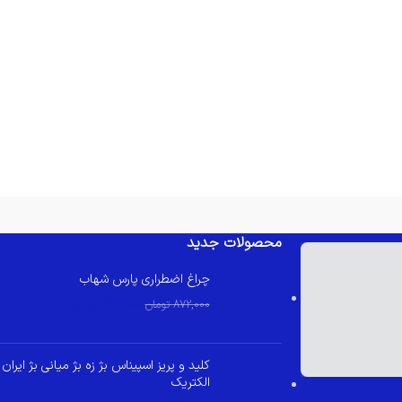
محصولات جدید
چراغ اضطراری پارس شهاب
830,000
تومان
872,000
تومان
کلید و پریز اسپیناس بژ زه بژ میانی بژ ایران
الکتریک