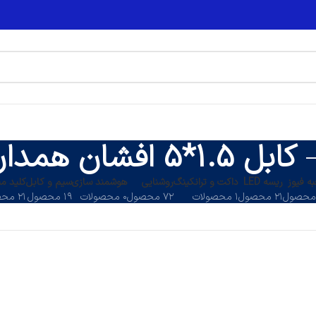
کابل 1.5*5 افشان همدان
ه فیوز
ریسه LED
داکت و ترانکینگ
روشنایی
هوشمند سازی
سیم و کابل
کلید می
۲۱ محصول
۱ محصولات
۷۲ محصول
۰ محصولات
۱۹ محصول
۲۱ محصول