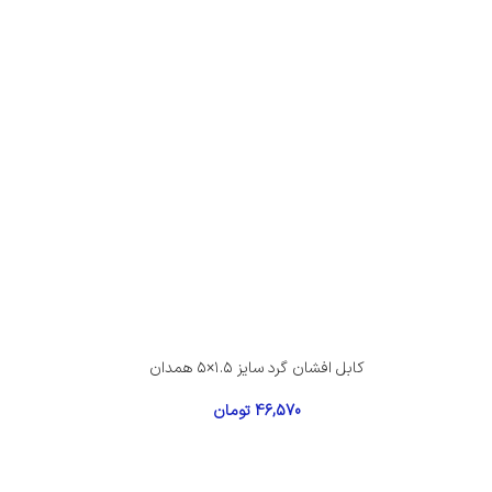
کابل افشان گرد سایز ۱.۵×۵ همدان
46,570
تومان