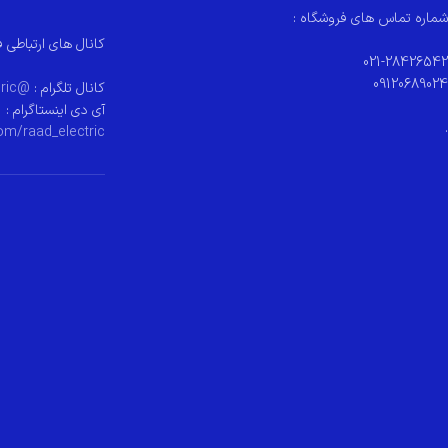
شماره تماس های فروشگاه :
کانال های ارتباطی ف
021-28426542
09120689024
کانال تلگرام :
@raad_electeric
آی دی اینستاگرام :
.
om/raad_electric