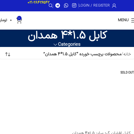
021-28426542
LOGIN / REGISTER
0
MENU
0
تومان
کابل 1.5*4 همدان
Categories
خانه
محصولات برچسب خورده “کابل 1.5*4 همدان”
SOLD OUT
کابل افشان گرد سایز ۱.۵×۴ همدان