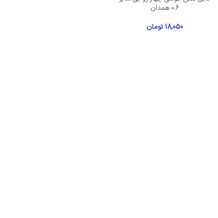
۰.۶ همدان
18,050
تومان