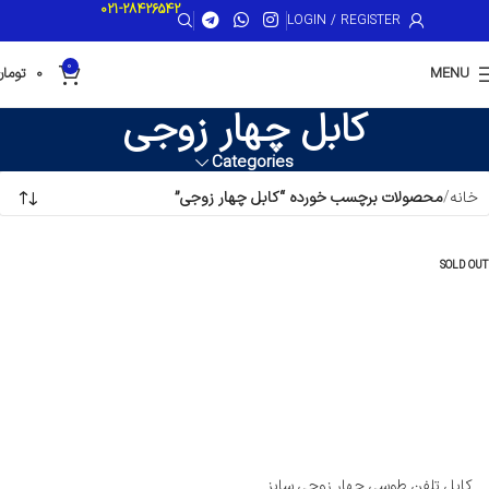
021-28426542
LOGIN / REGISTER
0
MENU
0
تومان
کابل چهار زوجی
Categories
خانه
محصولات برچسب خورده “کابل چهار زوجی”
SOLD OUT
کابل تلفن طوسی چهار زوجی سایز