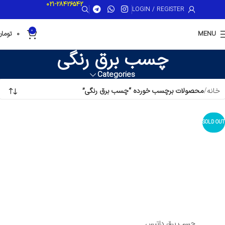
021-28426542
LOGIN / REGISTER
0
MENU
0
تومان
چسب برق رنگی
Categories
خانه
محصولات برچسب خورده “چسب برق رنگی”
SOLD OUT
چسب برق داتیس