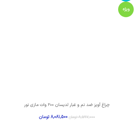
ویژه
چراغ آویز ضد نم و غبار لدیسان ۲۰۰ وات مازی نور
8,081,500
تومان
8,597,000
تومان