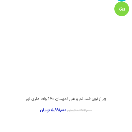
ویژه
چراغ آویز ضد نم و غبار لدیسان ۱۴۰ وات مازی نور
5,991,000
تومان
6,373,000
تومان