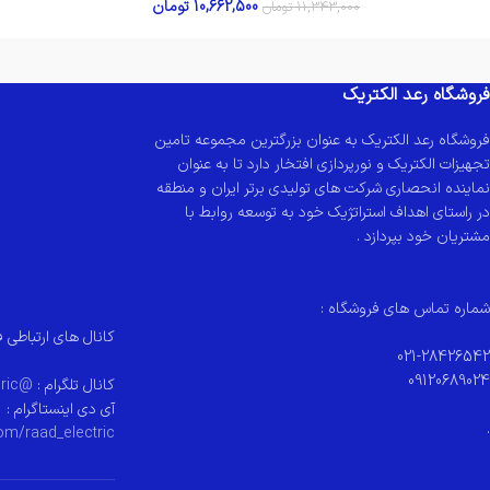
10,662,500
تومان
11,343,000
تومان
فروشگاه رعد الکتریک
فروشگاه رعد الکتریک به عنوان بزرگترین مجموعه تامین
تجهیزات الکتریک و نورپردازی افتخار دارد تا به عنوان
نماینده انحصاری شرکت های تولیدی برتر ایران و منطقه
در راستای اهداف استراتژیک خود به توسعه روابط با
مشتریان خود بپردازد .
شماره تماس های فروشگاه :
کانال های ارتباطی ف
021-28426542
09120689024
کانال تلگرام :
@raad_electeric
آی دی اینستاگرام :
.
om/raad_electric