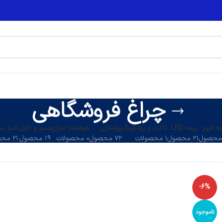
چراغ فروشگاهی
ه فیوز
ریسه LED
داکت و ترانکینگ
روشنایی
هوشمند سازی
سیم و کابل
کلید می
۲۱ محصول
۱ محصولات
۷۲ محصول
۰ محصولات
۱۹ محصول
۲۱ محصول
-6%
ناموجود