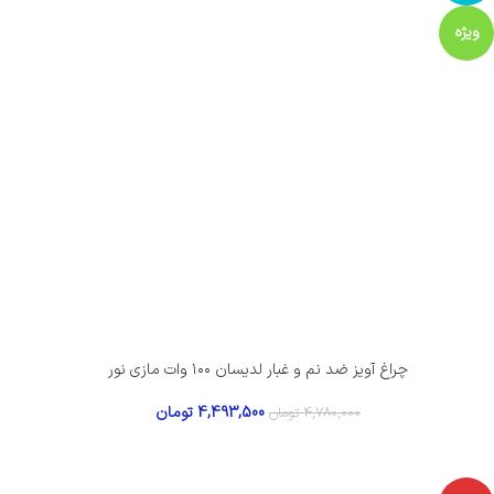
ویژه
چراغ آویز ضد نم و غبار لدیسان ۱۰۰ وات مازی نور
4,493,500
تومان
4,780,000
تومان