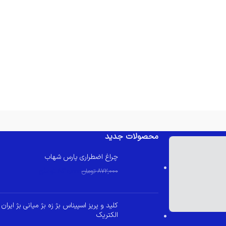
محصولات جدید
چراغ اضطراری پارس شهاب
830,000
تومان
872,000
تومان
کلید و پریز اسپیناس بژ زه بژ میانی بژ ایران
الکتریک