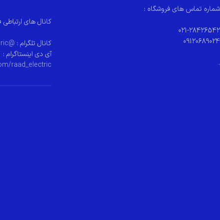
شماره تماس های فروشگاه :
کانال های ارتباطی ف
021-28426542
09120689024
کانال تلگرام :
@raad_electeric
آی دی اینستاگرام :
.
om/raad_electric