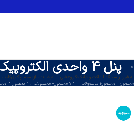
پنل 4 واحدی الکتروپیک
ه فیوز
ریسه LED
داکت و ترانکینگ
روشنایی
هوشمند سازی
سیم و کابل
کلید می
۲۱ محصول
۱ محصولات
۷۲ محصول
۰ محصولات
۱۹ محصول
۲۱ محصول
ناموجود