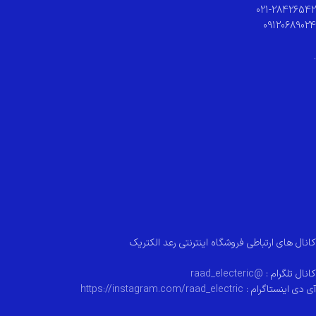
021-28426542
09120689024
.
کانال های ارتباطی فروشگاه اینترنتی رعد الکتریک
کانال تلگرام :
@raad_electeric
آی دی اینستاگرام :
https://instagram.com/raad_electric