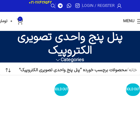
021-28426542
LOGIN / REGISTER
0
MENU
0
تومان
پنل پنج واحدی تصویری
الکتروپیک
Categories
خانه
محصولات برچسب خورده “پنل پنج واحدی تصویری الکتروپیک”
SOLD OUT
SOLD OUT