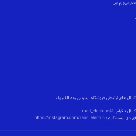
09120689024
.
کانال های ارتباطی فروشگاه اینترنتی رعد الکتریک
کانال تلگرام :
@raad_electeric
آی دی اینستاگرام :
https://instagram.com/raad_electric