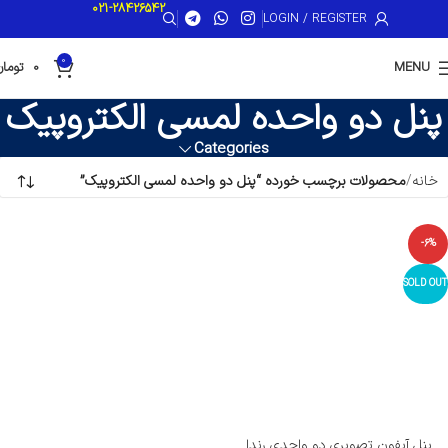
021-28426542
LOGIN / REGISTER
0
MENU
0
تومان
پنل دو واحده لمسی الکتروپیک
Categories
خانه
محصولات برچسب خورده “پنل دو واحده لمسی الکتروپیک”
-6%
SOLD OUT
پنل آیفون تصویری دو واحدی رندا