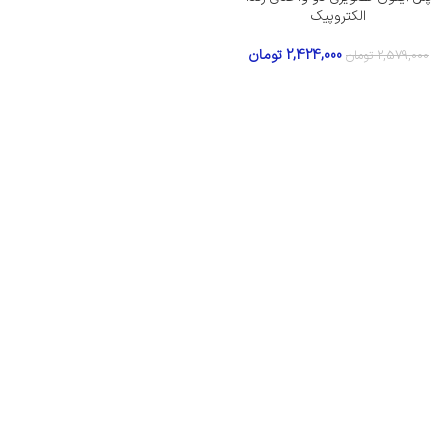
الکتروپیک
2,424,000
تومان
2,579,000
تومان