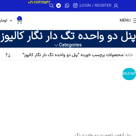
021-28426542
LOGIN / REGISTER
0
MENU
0
تومان
پنل دو واحده تگ دار نگار کالیوز
Categories
خانه
محصولات برچسب خورده “پنل دو واحده تگ دار نگار کالیوز”
SOLD OUT
پنل آیفون تصویری دو واحدی تگ