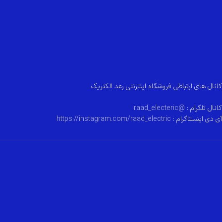
کانال های ارتباطی فروشگاه اینترنتی رعد الکتریک
کانال تلگرام :
@raad_electeric
آی دی اینستاگرام :
https://instagram.com/raad_electric