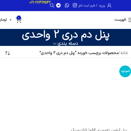
021-28426542
ورود / فرم ثبت نام
0
فهرست
0
تومان
پنل دم دری 2 واحدی
دسته بندی
خانه
محصولات برچسب خورده “پنل دم دری 2 واحدی”
ناموجود
پنل آیفون تصویری ۱۰۸۶ الکتروپیک