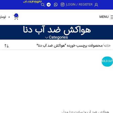
021-28426542
LOGIN / REGISTER
0
MENU
0
تومان
هواکش ضد آب دنا
Categories
خانه
محصولات برچسب خورده “هواکش ضد آب دنا”
SOLD OUT
هواکش ضد آب ۱۰ سانت دنا مدل