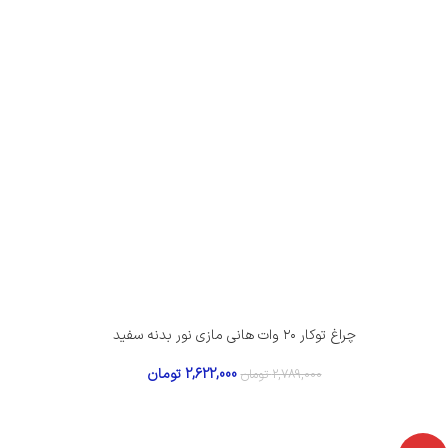
چراغ توکار ۲۰ وات هانی مازی‌ نور بدنه سفید
2,622,000
تومان
2,789,000
تومان