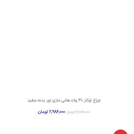
چراغ توکار ۳۰ وات هانی مازی‌ نور بدنه سفید
2,986,000
تومان
3,176,000
تومان