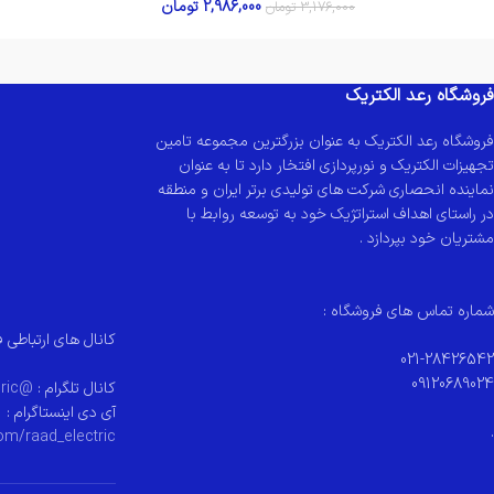
2,986,000
تومان
3,176,000
تومان
فروشگاه رعد الکتریک
فروشگاه رعد الکتریک به عنوان بزرگترین مجموعه تامین
تجهیزات الکتریک و نورپردازی افتخار دارد تا به عنوان
نماینده انحصاری شرکت های تولیدی برتر ایران و منطقه
در راستای اهداف استراتژیک خود به توسعه روابط با
مشتریان خود بپردازد .
شماره تماس های فروشگاه :
کانال های ارتباطی ف
021-28426542
09120689024
کانال تلگرام :
@raad_electeric
آی دی اینستاگرام :
.
om/raad_electric