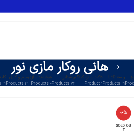
هانی روکار مازی نور
ز
ریسه LED
داکت و ترانکینگ
روشنایی
هوشمند سازی
سیم و کابل
کلید
۲۱ Products
۱۹ Products
۰ Products
۷۲ Products
۱ Product
۲۱ Products
-6%
SOLD OU
T