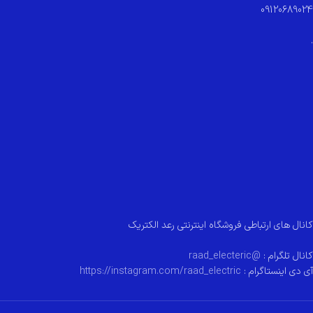
09120689024
.
کانال های ارتباطی فروشگاه اینترنتی رعد الکتریک
کانال تلگرام :
@raad_electeric
آی دی اینستاگرام :
https://instagram.com/raad_electric