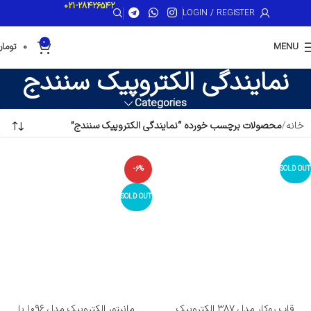
021-28426542
LOGIN / REGISTER
0
MENU
0
تومان
نمایندگی الکتروپیک سنندج
Categories
خانه
محصولات برچسب خورده “نمایندگی الکتروپیک سنندج”
-6%
SOLD OUT
SOLD OUT
قاب روکار مدل ۳۸۷ الکتروپیک
مانیتور الکتروپیک مدل ۱۰۹۶ با