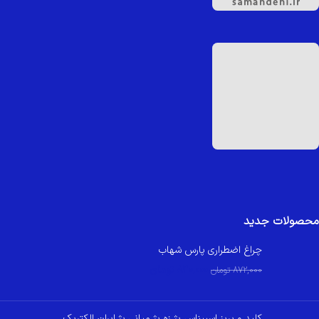
محصولات جدید
چراغ اضطراری پارس شهاب
830,000
تومان
872,000
تومان
کلید و پریز اسپیناس بژ زه بژ میانی بژ ایران الکتریک