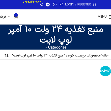
021-28426542
LOGIN / REGISTER
0
MENU
0
تومان
منبع تغذیه 24 ولت 10 آمپر
لوپ لایت
Categories
خانه
محصولات برچسب خورده “منبع تغذیه 24 ولت 10 آمپر لوپ لایت”
SOLD OUT