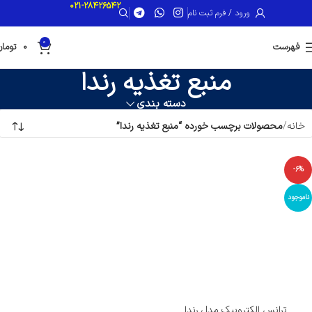
021-28426542
ورود / فرم ثبت نام
0
فهرست
0
تومان
منبع تغذیه رندا
دسته بندی
خانه
محصولات برچسب خورده “منبع تغذیه رندا”
-6%
ناموجود
ترانس الکتروپیک مدل رندا