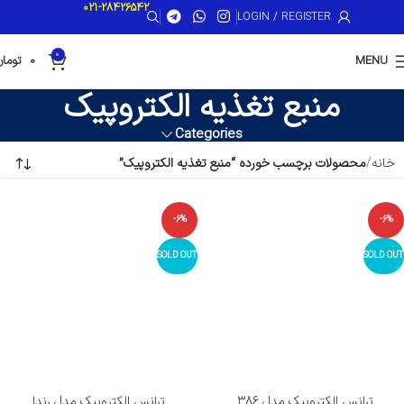
021-28426542
LOGIN / REGISTER
0
MENU
0
تومان
منبع تغذیه الکتروپیک
Categories
خانه
محصولات برچسب خورده “منبع تغذیه الکتروپیک”
-6%
-6%
SOLD OUT
SOLD OUT
ترانس الکتروپیک مدل ۳۸۶
ترانس الکتروپیک مدل رندا