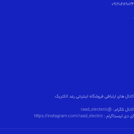
09120689024
.
کانال های ارتباطی فروشگاه اینترنتی رعد الکتریک
کانال تلگرام :
@raad_electeric
آی دی اینستاگرام :
https://instagram.com/raad_electric