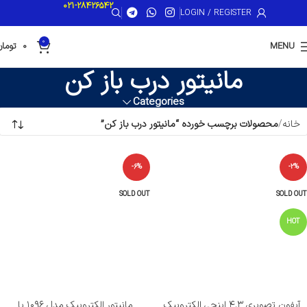
021-28426542
LOGIN / REGISTER
0
MENU
0
تومان
مانیتور درب باز کن
Categories
خانه
محصولات برچسب خورده “مانیتور درب باز کن”
-6%
-2%
SOLD OUT
SOLD OUT
HOT
آیفون تصویری ۴.۳ اینچی الکتروپیک
مانیتور الکتروپیک مدل ۱۰۹۶ با