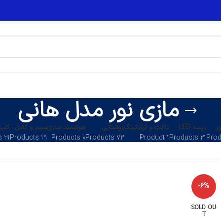
مازی نور مدل هانی
ز
ریسه LED
داکت و ترانکینگ
روشنایی
هوشمند سازی
سیم و کابل
کلید
۲۱ Products
۱۹ Products
۰ Products
۷۲ Products
۱ Product
۲۱ Products
-6%
SOLD OU
T