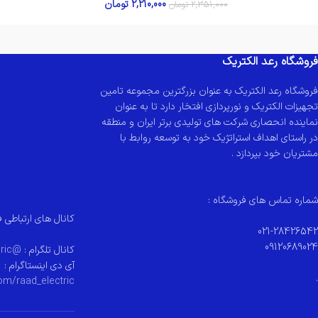
2,210,000
تومان
2,351,000
تومان
فروشگاه رعد الکتریک
فروشگاه رعد الکتریک به عنوان بزرگترین مجموعه تامین
تجهیزات الکتریک و نورپردازی افتخار دارد تا به عنوان
نماینده انحصاری شرکت های تولیدی برتر ایران و منطقه
در راستای اهداف استراتژیک خود به توسعه روابط با
مشتریان خود بپردازد .
شماره تماس های فروشگاه :
کانال های ارتباطی ف
021-28426542
09120689024
کانال تلگرام :
@raad_electeric
آی دی اینستاگرام :
.
om/raad_electric