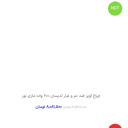
HOT
چراغ آویز ضد نم و غبار لدیسان ۲۰۰ وات مازی نور
8,081,500
تومان
8,597,000
تومان