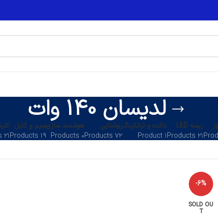
لدیسان 140 وات
ز
ریسه LED
داکت و ترانکینگ
روشنایی
هوشمند سازی
سیم و کابل
کلید
۲۱ Products
۱۹ Products
۰ Products
۷۲ Products
۱ Product
۲۱ Products
-6%
SOLD OU
T