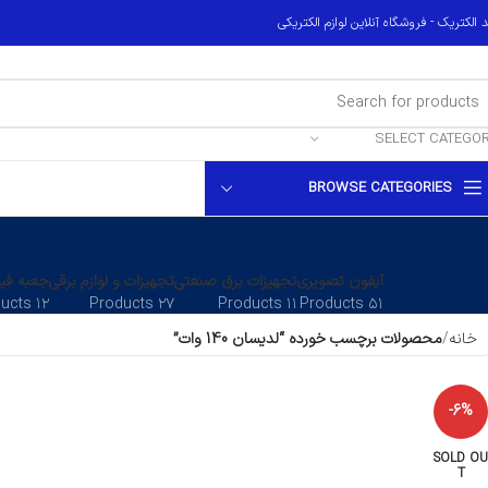
 الکتریک - فروشگاه آنلاین لوازم الکتریکی
SELECT CATEGO
BROWSE CATEGORIES
آیفون تصویری
تجهیزات برق صنعتی
تجهیزات و لوازم برقی
جعبه فیو
۱۲ Products
۲۷ Products
۱۱ Products
۵۱ Products
خانه
محصولات برچسب خورده “لدیسان 140 وات”
-6%
SOLD OU
T