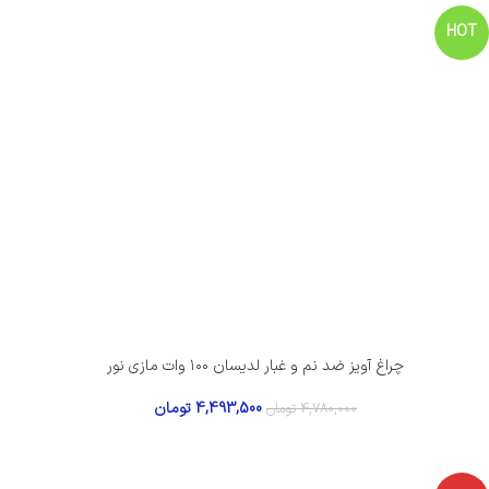
HOT
چراغ آویز ضد نم و غبار لدیسان ۱۰۰ وات مازی نور
4,493,500
تومان
4,780,000
تومان