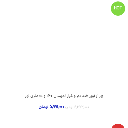
HOT
چراغ آویز ضد نم و غبار لدیسان ۱۴۰ وات مازی نور
5,991,000
تومان
6,373,000
تومان