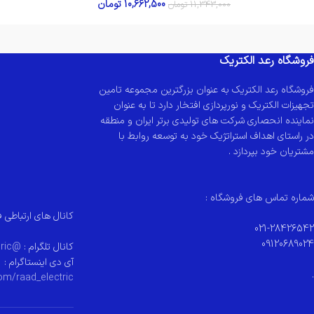
10,662,500
تومان
11,343,000
تومان
فروشگاه رعد الکتریک
فروشگاه رعد الکتریک به عنوان بزرگترین مجموعه تامین
تجهیزات الکتریک و نورپردازی افتخار دارد تا به عنوان
نماینده انحصاری شرکت های تولیدی برتر ایران و منطقه
در راستای اهداف استراتژیک خود به توسعه روابط با
مشتریان خود بپردازد .
شماره تماس های فروشگاه :
کانال های ارتباطی ف
021-28426542
09120689024
کانال تلگرام :
@raad_electeric
آی دی اینستاگرام :
.
om/raad_electric