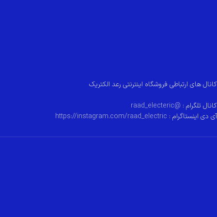
کانال های ارتباطی فروشگاه اینترنتی رعد الکتریک
کانال تلگرام :
@raad_electeric
آی دی اینستاگرام :
https://instagram.com/raad_electric