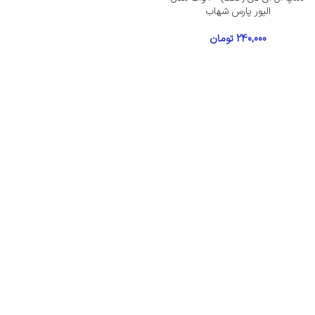
الیور پارس شهاب
240,000
تومان