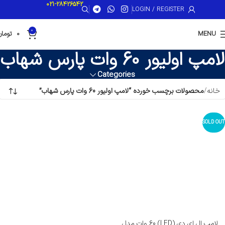
021-28426542
LOGIN / REGISTER
0
MENU
0
تومان
لامپ اولیور 60 وات پارس شهاب
Categories
خانه
محصولات برچسب خورده “لامپ اولیور 60 وات پارس شهاب”
SOLD OUT
لامپ ال ای دی (LED) 60 وات مدل