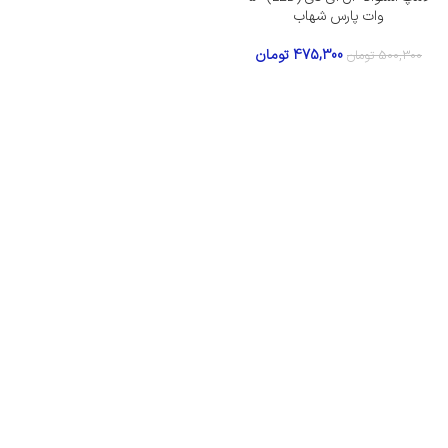
وات پارس شهاب
475,300
تومان
500,300
تومان