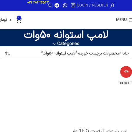
021-28426542
LOGIN / REGISTER
0
MENU
0
تومان
لامپ استوانه 50وات
Categories
خانه
محصولات برچسب خورده “لامپ استوانه 50وات”
-5%
SOLD OUT
لامپ استوانه ال ای دی (LED) 50