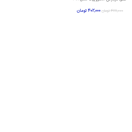
402,000
تومان
428,000
تومان