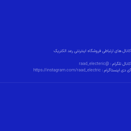
کانال های ارتباطی فروشگاه اینترنتی رعد الکتریک
کانال تلگرام :
@raad_electeric
آی دی اینستاگرام :
https://instagram.com/raad_electric