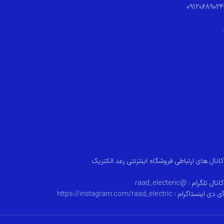
09120689024
.
کانال های ارتباطی فروشگاه اینترنتی رعد الکتریک
کانال تلگرام :
@raad_electeric
آی دی اینستاگرام :
https://instagram.com/raad_electric