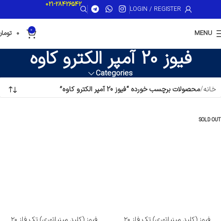
021-28426542
LOGIN / REGISTER
0
MENU
0
تومان
فیوز 20 آمپر الکترو کاوه
Categories
خانه
محصولات برچسب خورده “فیوز 20 آمپر الکترو کاوه”
SOLD OUT
فیوز (کلید مینیاتوری) تک فاز ۲۰
فیوز (کلید مینیاتوری) تک فاز ۲۰