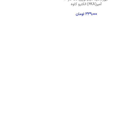
آمپر(6KA) الکترو کاوه
339,000
تومان