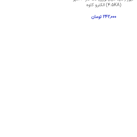
(۴.5KA) الکترو کاوه
242,000
تومان