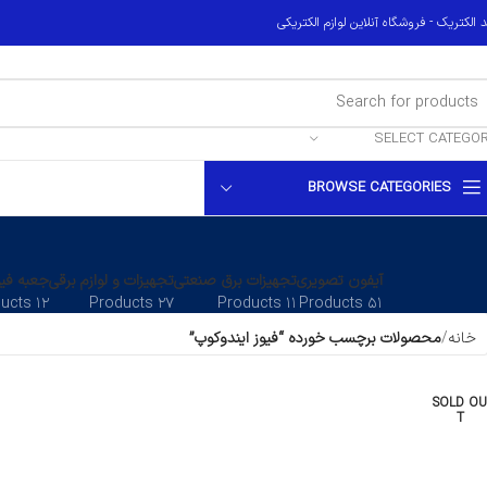
 الکتریک - فروشگاه آنلاین لوازم الکتریکی
SELECT CATEGO
BROWSE CATEGORIES
آیفون تصویری
تجهیزات برق صنعتی
تجهیزات و لوازم برقی
جعبه فیو
۱۲ Products
۲۷ Products
۱۱ Products
۵۱ Products
خانه
محصولات برچسب خورده “فیوز ایندوکوپ”
SOLD OU
T