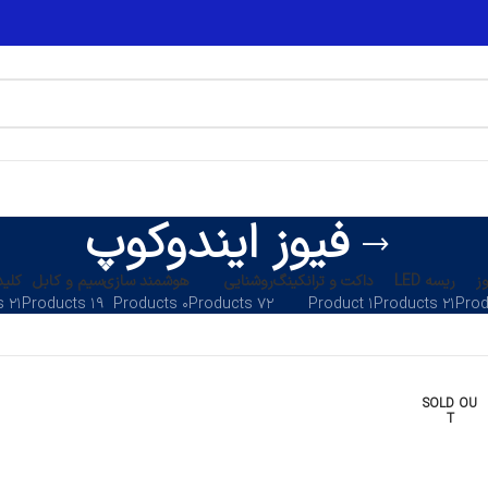
فیوز ایندوکوپ
ز
ریسه LED
داکت و ترانکینگ
روشنایی
هوشمند سازی
سیم و کابل
کلید
۲۱ Products
۱۹ Products
۰ Products
۷۲ Products
۱ Product
۲۱ Products
SOLD OU
T