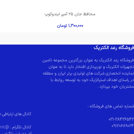
محافظ جان ۲۵ آمپر ایندوکوپ
1,300,000
تومان
فروشگاه رعد الکتریک
فروشگاه رعد الکتریک به عنوان بزرگترین مجموعه تامین
تجهیزات الکتریک و نورپردازی افتخار دارد تا به عنوان
نماینده انحصاری شرکت های تولیدی برتر ایران و منطقه
در راستای اهداف استراتژیک خود به توسعه روابط با
مشتریان خود بپردازد .
شماره تماس های فروشگاه :
کانال های ارتباطی ف
021-28426542
09120689024
کانال تلگرام :
@raad_electeric
آی دی اینستاگرام :