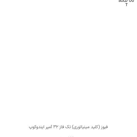
SOLD OU
T
فیوز (کلید مینیاتوری) تک فاز ۳۲ آمپر ایندوکوپ