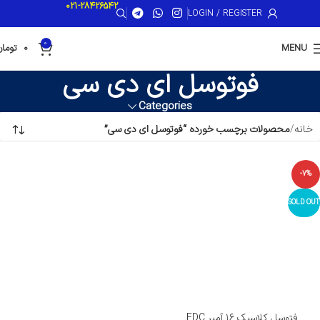
021-28426542
LOGIN / REGISTER
0
MENU
0
تومان
فوتوسل ای دی سی
Categories
خانه
محصولات برچسب خورده “فوتوسل ای دی سی”
-7%
SOLD OUT
فتوسل کلاسیک ۱۶ آمپر EDC