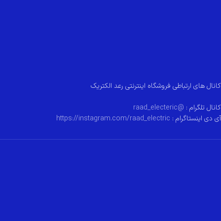
کانال های ارتباطی فروشگاه اینترنتی رعد الکتریک
کانال تلگرام :
@raad_electeric
آی دی اینستاگرام :
https://instagram.com/raad_electric