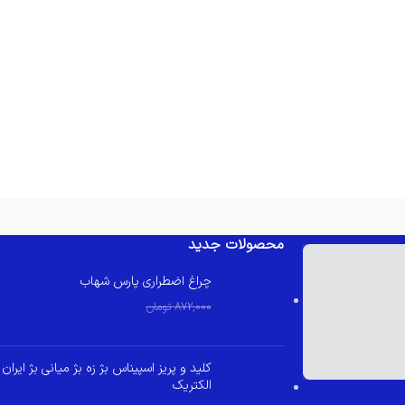
محصولات جدید
چراغ اضطراری پارس شهاب
830,000
تومان
872,000
تومان
کلید و پریز اسپیناس بژ زه بژ میانی بژ ایران
الکتریک