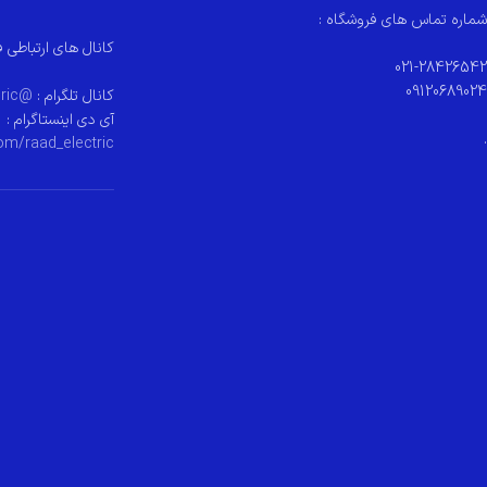
شماره تماس های فروشگاه :
کانال های ارتباطی ف
021-28426542
09120689024
کانال تلگرام :
@raad_electeric
آی دی اینستاگرام :
.
om/raad_electric