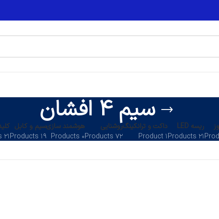
سیم 4 افشان
ز
ریسه LED
داکت و ترانکینگ
روشنایی
هوشمند سازی
سیم و کابل
کلید
۲۱ Products
۱۹ Products
۰ Products
۷۲ Products
۱ Product
۲۱ Products