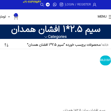
021-28426542
LOGIN / REGISTER
0
MENU
0
تومان
سیم 2.5*1 افشان همدان
Categories
خانه
محصولات برچسب خورده “سیم 2.5*1 افشان همدان”
SOLD OUT
سیم افشان سایز ۲.۵×۱ همدان