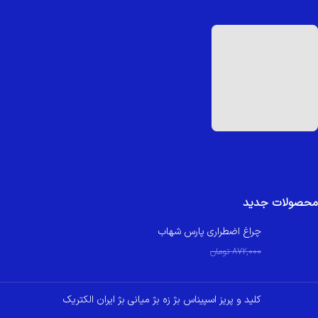
محصولات جدید
چراغ اضطراری پارس شهاب
830,000
تومان
872,000
تومان
کلید و پریز اسپیناس بژ زه بژ میانی بژ ایران الکتریک