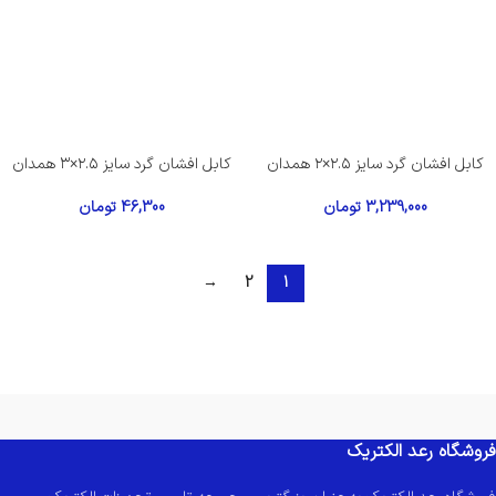
کابل افشان گرد سایز ۲.۵×۲ همدان
کابل افشان گرد سایز ۲.۵×۳ همدان
3,239,000
تومان
46,300
تومان
→
2
1
فروشگاه رعد الکتریک