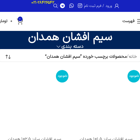
021-28426542
ورود / فرم ثبت نام
0
فهرست
0
تومان
سیم افشان همدان
دسته بندی
خانه
محصولات برچسب خورده “سیم افشان همدان”
ناموجود
ناموجود
سیم افشان سایز ۱.۵×۱ همدان
سیم افشان سایز ۲.۵×۱ همدان