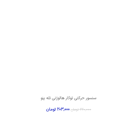
سنسور حرکتی توکار هالوژنی تله پنو
203,000
تومان
220,000
تومان