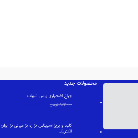
محصولات جدید
چراغ اضطراری پارس شهاب
830,000
تومان
872,000
تومان
کلید و پریز اسپیناس بژ زه بژ میانی بژ ایران
الکتریک