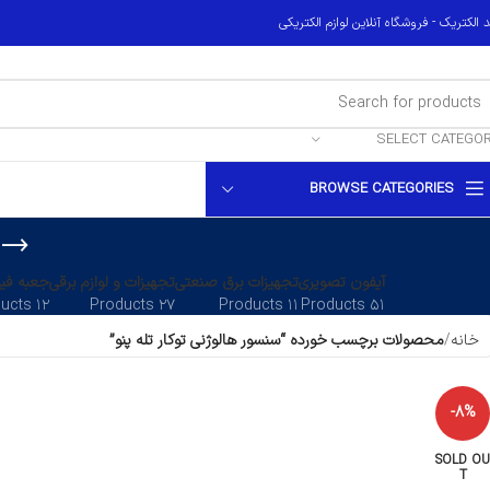
 الکتریک - فروشگاه آنلاین لوازم الکتریکی
SELECT CATEGO
BROWSE CATEGORIES
آیفون تصویری
تجهیزات برق صنعتی
تجهیزات و لوازم برقی
جعبه فیو
۱۲ Products
۲۷ Products
۱۱ Products
۵۱ Products
خانه
محصولات برچسب خورده “سنسور هالوژنی توکار تله پنو”
-8%
SOLD OU
T