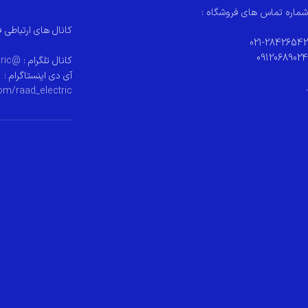
شماره تماس های فروشگاه :
کانال های ارتباطی ف
021-28426542
09120689024
کانال تلگرام :
@raad_electeric
آی دی اینستاگرام :
.
om/raad_electric