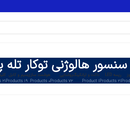
سنسور هالوژنی توکار تله پ
ز
ریسه LED
داکت و ترانکینگ
روشنایی
هوشمند سازی
سیم و کابل
کلید
۲۱ Products
۱۹ Products
۰ Products
۷۲ Products
۱ Product
۲۱ Products