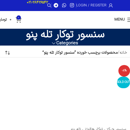
021-28426542
LOGIN / REGISTER
0
MENU
0
تومان
سنسور توکار تله پنو
Categories
خانه
محصولات برچسب خورده “سنسور توکار تله پنو”
-8%
SOLD OUT
سنسور حرکتی توکار هالوژنی تله پنو