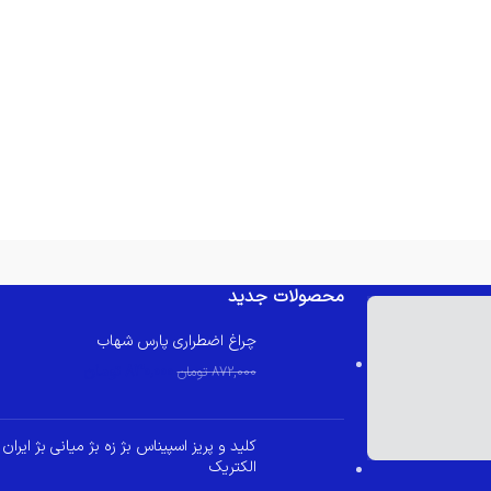
محصولات جدید
چراغ اضطراری پارس شهاب
830,000
تومان
872,000
تومان
کلید و پریز اسپیناس بژ زه بژ میانی بژ ایران
الکتریک