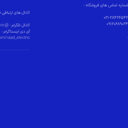
شماره تماس های فروشگاه :
کانال های ارتباطی ف
021-28426542
09120689024
کانال تلگرام :
@raad_electeric
آی دی اینستاگرام :
.
om/raad_electric