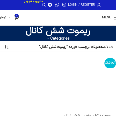
021-28426542
LOGIN / REGISTER
0
MENU
0
تومان
ریموت شش کانال
Categories
خانه
محصولات برچسب خورده “ریموت شش کانال”
SOLD OUT
ریموت کنترل روشنایی شش کانال