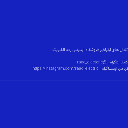
کانال های ارتباطی فروشگاه اینترنتی رعد الکتریک
کانال تلگرام :
@raad_electeric
آی دی اینستاگرام :
https://instagram.com/raad_electric