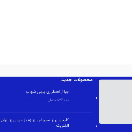
محصولات جدید
چراغ اضطراری پارس شهاب
830,000
تومان
872,000
تومان
کلید و پریز اسپیناس بژ زه بژ میانی بژ ایران
الکتریک