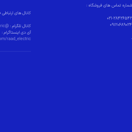
شماره تماس های فروشگاه :
کانال های ارتباطی ف
021-28426542
09120689024
کانال تلگرام :
@raad_electeric
آی دی اینستاگرام :
.
om/raad_electric