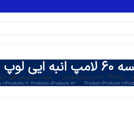
مپ انبه ایی لوپ لایت
ز
ریسه LED
داکت و ترانکینگ
روشنایی
هوشمند سازی
سیم و کابل
کلید
۲۱ Products
۱۹ Products
۰ Products
۷۲ Products
۱ Product
۲۱ Products