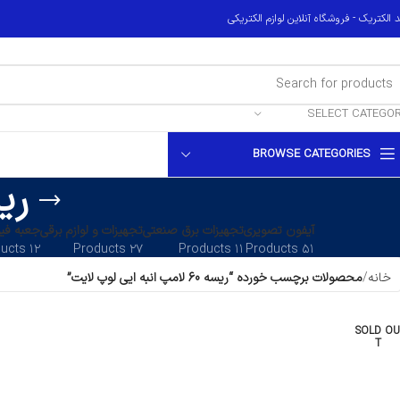
 الکتریک - فروشگاه آنلاین لوازم الکتریکی
SELECT CATEGO
BROWSE CATEGORIES
ریسه 60 لا
آیفون تصویری
تجهیزات برق صنعتی
تجهیزات و لوازم برقی
جعبه فیو
۱۲ Products
۲۷ Products
۱۱ Products
۵۱ Products
خانه
محصولات برچسب خورده “ریسه 60 لامپ انبه ایی لوپ لایت”
SOLD OU
T