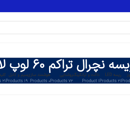
سه نچرال تراکم 60 لوپ لایت
ز
ریسه LED
داکت و ترانکینگ
روشنایی
هوشمند سازی
سیم و کابل
کلید
۲۱ Products
۱۹ Products
۰ Products
۷۲ Products
۱ Product
۲۱ Products