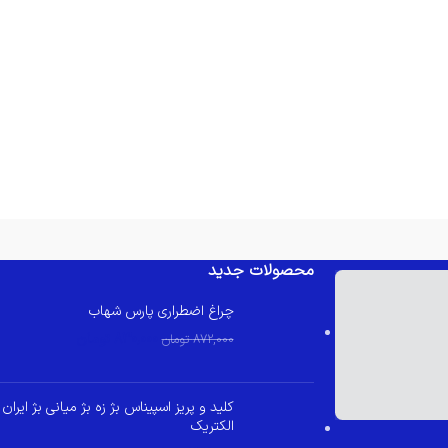
محصولات جدید
چراغ اضطراری پارس شهاب
830,000
تومان
872,000
تومان
کلید و پریز اسپیناس بژ زه بژ میانی بژ ایران
الکتریک