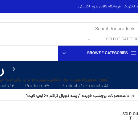
 الکتریک - فروشگاه آنلاین لوازم الکتریکی
SELECT CATEGO
BROWSE CATEGORIES
ری
آیفون تصویری
تجهیزات برق صنعتی
تجهیزات و لوازم برقی
جعبه فیو
۱۲ Products
۲۷ Products
۱۱ Products
۵۱ Products
خانه
محصولات برچسب خورده “ریسه نچرال تراکم 60 لوپ لایت”
SOLD OU
T