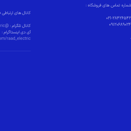
شماره تماس های فروشگاه :
کانال های ارتباطی ف
021-28426542
09120689024
کانال تلگرام :
@raad_electeric
آی دی اینستاگرام :
.
om/raad_electric